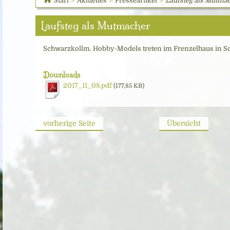
Start
>
Aktuelles
>
Presseartikel
>
Laufsteg als Mutma
Laufsteg als Mutmacher
Schwarzkollm. Hobby-Models treten im Frenzelhaus in Sc
Downloads
2017_11_08.pdf
(177,85 KB)
vorherige Seite
Übersicht